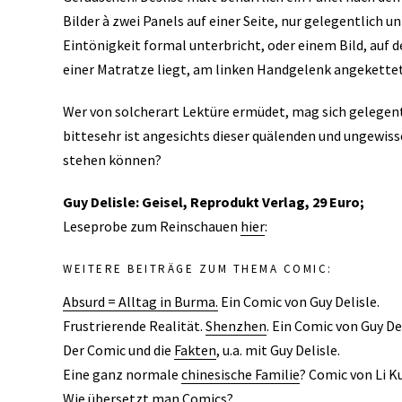
Bilder à zwei Panels auf einer Seite, nur gelegentlich u
Eintönigkeit formal unterbricht, oder einem Bild, auf de
einer Matratze liegt, am linken Handgelenk angekettet
Wer von solcherart Lektüre ermüdet, mag sich gelegent
bittesehr ist angesichts dieser quälenden und ungewiss
stehen können?
Guy Delisle: Geisel, Reprodukt Verlag, 29 Euro;
Leseprobe zum Reinschauen
hier
:
WEITERE BEITRÄGE ZUM THEMA COMIC:
Absurd = Alltag in Burma.
Ein Comic von Guy Delisle.
Frustrierende Realität.
Shenzhen
. Ein Comic von Guy Del
Der Comic und die
Fakten
, u.a. mit Guy Delisle.
Eine ganz normale
chinesische Familie
? Comic von Li K
Wie
übersetzt
man Comics?