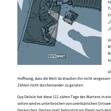
sp
T
O
„H
„
U
M
N
s
U
Hoffnung, dass die Welt da draußen ihn nicht vergessen 
Zählen nicht durcheinander zu geraten.
Guy Delisle hat diese 111 zähen Tage des Wartens in ei
selten wird es unterbrochen von unerklärlichen Ortsw
Geräuschen. Deslise malt beharrlich ein Panel nach dem