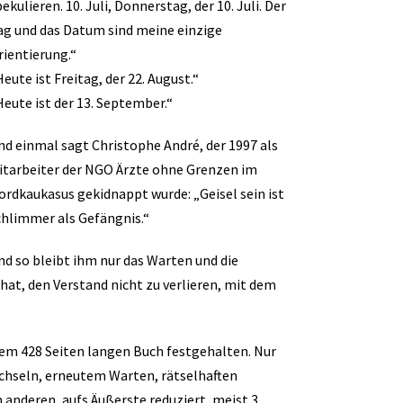
ekulieren. 10. Juli, Donnerstag, der 10. Juli. Der
ag und das Datum sind meine einzige
rientierung.“
eute ist Freitag, der 22. August.“
Heute ist der 13. September.“
nd einmal sagt Christophe André, der 1997 als
itarbeiter der NGO Ärzte ohne Grenzen im
ordkaukasus gekidnappt wurde: „Geisel sein ist
chlimmer als Gefängnis.“
nd so bleibt ihm nur das Warten und die
hat, den Verstand nicht zu verlieren, mit dem
nem 428 Seiten langen Buch festgehalten. Nur
echseln, erneutem Warten, rätselhaften
 anderen, aufs Äußerste reduziert, meist 3