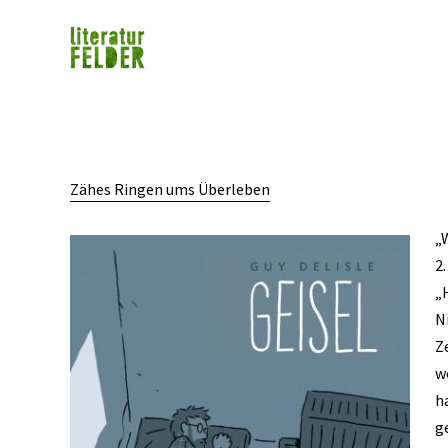
Zähes Ringen ums Überleben
„
2.
„H
N
Z
wo
h
g