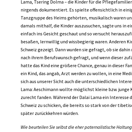
Lama, Tsering Dolma – die Kinder für die Pflegefamilie
nirgends dokumentiert. Es spielte offensichtlich in eini
Tanzgruppe des Heims gehörten, musikalisch waren un
damals mithalf, die Kinder auszusuchen, sagte uns in e
einfach ins Gesicht geschaut und so versucht herauszuf
besaßen, lernwillig und wissbegierig waren. Anderen K
Schweiz gezeigt. Dann wurden sie gefragt, ob sie dah
nach ihrem Berufswunsch gefragt, und wenn dieser zufä
hatte das Kind eine größere Chance, genau in dieser Fam
ein Kind, das angab, Arzt werden zu wollen, in eine Medi
sich aus unserer Sicht auch die unterschiedlichen Inte
Lama: Aeschimann wollte möglichst kleine bzw. junge Kin
zurecht fanden. Während der Dalai Lama ein Interesse da
Schweiz zu schicken, die bereits so stark von der tibet
später zurückkehren würden.
Wie beurteilen Sie selbst die eher paternalistische Haltun