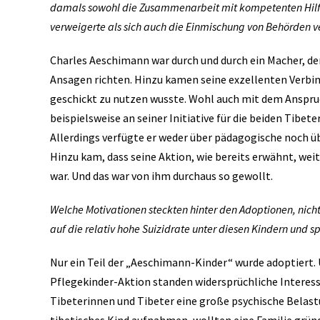
damals sowohl die Zusammenarbeit mit kompetenten Hilf
verweigerte als sich auch die Einmischung von Behörden v
Charles Aeschimann war durch und durch ein Macher, de
Ansagen richten. Hinzu kamen seine exzellenten Verbind
geschickt zu nutzen wusste. Wohl auch mit dem Anspruc
beispielsweise an seiner Initiative für die beiden Tibet
Allerdings verfügte er weder über pädagogische noch 
Hinzu kam, dass seine Aktion, wie bereits erwähnt, we
war. Und das war von ihm durchaus so gewollt.
Welche Motivationen steckten hinter den Adoptionen, nicht
auf die relativ hohe Suizidrate unter diesen Kindern und s
Nur ein Teil der „Aeschimann-Kinder“ wurde adoptiert. U
Pflegekinder-Aktion standen widersprüchliche Interesse
Tibeterinnen und Tibeter eine große psychische Belastu
tibetisches Kind aufnahmen, wollten eine Familie gründ