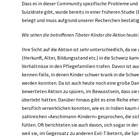
Dass es in dieser Community spezifische Probleme un
Suizidrate gibt, wurde bereits in einer früheren Studi
belegt und muss aufgrund unserer Recherchen bestätig
Wie sehen die betroffenen Tibeter-Kinder die Aktion heute
Ihre Sicht auf die Aktion ist sehr unterschiedlich, da s
(Herkunft, Alter, Bildungsstand etc.) in die Schweiz kam
Verhältnisse in den Pflegefamilien trafen. Davon ist auc
kennen Fälle, in denen Kinder schwer krank in die Schw
werden konnten. Da ist auch heute noch eine große Dan
bewerteten Aktion zu spüren, im Bewusstsein, dass sie
überlebt hätten. Darüber hinaus gibt es eine Reihe ehem
beruflich verwirklichen konnten, wie es in Indien kaum
zahlreichen «Aeschimann-Kindern» gesprochen, die sic
fühlen. Oft berichteten sie auch davon, sich sogar in de
weil sie, im Gegensatz zu anderen Exil-Tibetern, die Sp