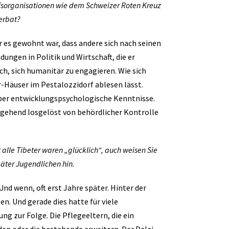
sorganisationen wie dem Schweizer Roten Kreuz
erbat?
r es gewohnt war, dass andere sich nach seinen
ungen in Politik und Wirtschaft, die er
h, sich humanitär zu engagieren. Wie sich
er-Häuser im Pestalozzidorf ablesen lässt.
über entwicklungspsychologische Kenntnisse.
itgehend losgelöst von behördlicher Kontrolle
 alle Tibeter waren „glücklich“, auch weisen Sie
päter Jugendlichen hin.
nd wenn, oft erst Jahre später. Hinter der
n. Und gerade dies hatte für viele
ng zur Folge. Die Pflegeeltern, die ein
en oder die bestehende erweitern. Der Dalai