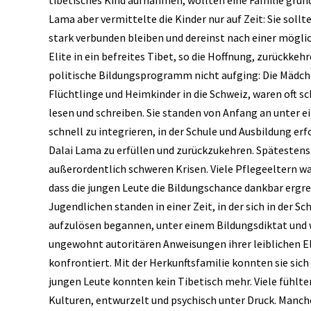
Lama aber vermittelte die Kinder nur auf Zeit: Sie sol
stark verbunden bleiben und dereinst nach einer möglic
Elite in ein befreites Tibet, so die Hoffnung, zurückkehr
politische Bildungsprogramm nicht aufging: Die Mädc
Flüchtlinge und Heimkinder in die Schweiz, waren oft s
lesen und schreiben. Sie standen von Anfang an unter
schnell zu integrieren, in der Schule und Ausbildung erf
Dalai Lama zu erfüllen und zurückzukehren. Spätestens 
außerordentlich schweren Krisen. Viele Pflegeeltern wa
dass die jungen Leute die Bildungschance dankbar ergre
Jugendlichen standen in einer Zeit, in der sich in der S
aufzulösen begannen, unter einem Bildungsdiktat und 
ungewohnt autoritären Anweisungen ihrer leiblichen Elt
konfrontiert. Mit der Herkunftsfamilie konnten sie sic
jungen Leute konnten kein Tibetisch mehr. Viele fühlte
Kulturen, entwurzelt und psychisch unter Druck. Manc