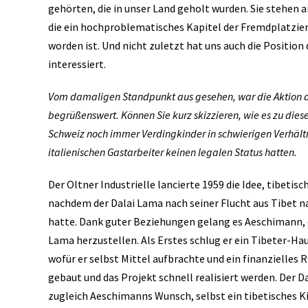
gehörten, die in unser Land geholt wurden. Sie stehen
die ein hochproblematisches Kapitel der Fremdplatzie
worden ist. Und nicht zuletzt hat uns auch die Positio
interessiert.
Vom damaligen Standpunkt aus gesehen, war die Aktion 
begrüßenswert. Können Sie kurz skizzieren, wie es zu diese
Schweiz noch immer Verdingkinder in schwierigen Verhältn
italienischen Gastarbeiter keinen legalen Status hatten.
Der Oltner Industrielle lancierte 1959 die Idee, tibeti
nachdem der Dalai Lama nach seiner Flucht aus Tibet n
hatte. Dank guter Beziehungen gelang es Aeschimann, e
Lama herzustellen. Als Erstes schlug er ein Tibeter-Hau
wofür er selbst Mittel aufbrachte und ein finanzielles 
gebaut und das Projekt schnell realisiert werden. Der D
zugleich Aeschimanns Wunsch, selbst ein tibetisches 