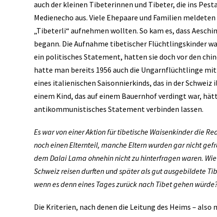
auch der kleinen Tibeterinnen und Tibeter, die ins Pes
Medienecho aus. Viele Ehepaare und Familien meldeten s
„Tibeterli“ aufnehmen wollten. So kam es, dass Aesch
begann. Die Aufnahme tibetischer Flüchtlingskinder wa
ein politisches Statement, hatten sie doch vor den c
hatte man bereits 1956 auch die Ungarnflüchtlinge m
eines italienischen Saisonnierkinds, das in der Schweiz
einem Kind, das auf einem Bauernhof verdingt war, hätt
antikommunistisches Statement verbinden lassen.
Es war von einer Aktion für tibetische Waisenkinder die R
noch einen Elternteil, manche Eltern wurden gar nicht ge
dem Dalai Lama ohnehin nicht zu hinterfragen waren. Wie 
Schweiz reisen durften und später als gut ausgebildete Tib
wenn es denn eines Tages zurück nach Tibet gehen würde
Die Kriterien, nach denen die Leitung des Heims – also 