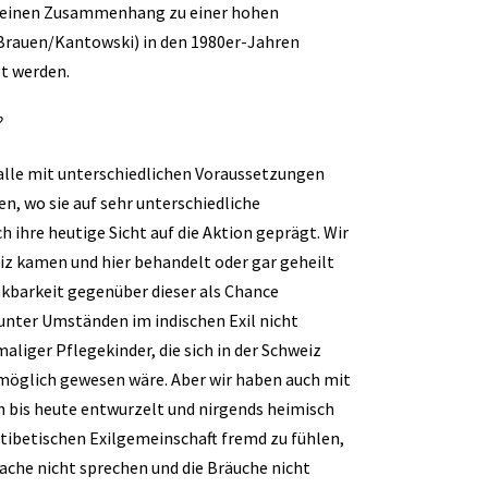
d einen Zusammenhang zu einer hohen
e (Brauen/Kantowski) in den 1980er-Jahren
t werden.
?
ie alle mit unterschiedlichen Voraussetzungen
en, wo sie auf sehr unterschiedliche
h ihre heutige Sicht auf die Aktion geprägt. Wir
eiz kamen und hier behandelt oder gar geheilt
kbarkeit gegenüber dieser als Chance
 unter Umständen im indischen Exil nicht
aliger Pflegekinder, die sich in der Schweiz
 möglich gewesen wäre. Aber wir haben auch mit
h bis heute entwurzelt und nirgends heimisch
r tibetischen Exilgemeinschaft fremd zu fühlen,
rache nicht sprechen und die Bräuche nicht