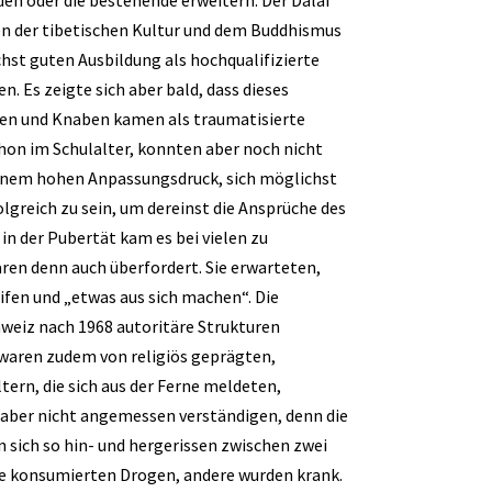
lten der tibetischen Kultur und dem Buddhismus
hst guten Ausbildung als hochqualifizierte
en. Es zeigte sich aber bald, dass dieses
hen und Knaben kamen als traumatisierte
chon im Schulalter, konnten aber noch nicht
 einem hohen Anpassungsdruck, sich möglichst
olgreich zu sein, um dereinst die Ansprüche des
in der Pubertät kam es bei vielen zu
ren denn auch überfordert. Sie erwarteten,
ifen und „etwas aus sich machen“. Die
chweiz nach 1968 autoritäre Strukturen
waren zudem von religiös geprägten,
ern, die sich aus der Ferne meldeten,
h aber nicht angemessen verständigen, denn die
n sich so hin- und hergerissen zwischen zwei
he konsumierten Drogen, andere wurden krank.