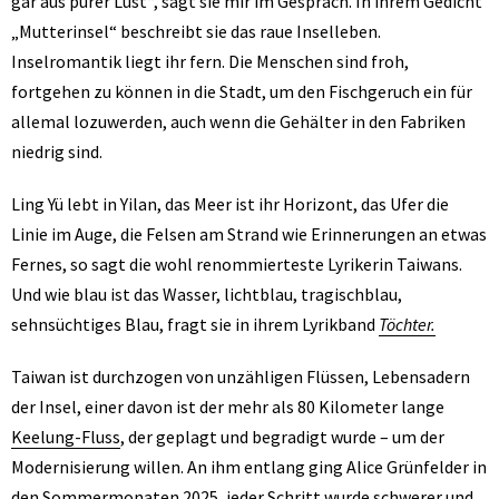
gar aus purer Lust“, sagt sie mir im Gespräch. In ihrem Gedicht
„Mutterinsel“ beschreibt sie das raue Inselleben.
Inselromantik liegt ihr fern. Die Menschen sind froh,
fortgehen zu können in die Stadt, um den Fischgeruch ein für
allemal lozuwerden, auch wenn die Gehälter in den Fabriken
niedrig sind.
Ling Yü lebt in Yilan, das Meer ist ihr Horizont, das Ufer die
Linie im Auge, die Felsen am Strand wie Erinnerungen an etwas
Fernes, so sagt die wohl renommierteste Lyrikerin Taiwans.
Und wie blau ist das Wasser, lichtblau, tragischblau,
sehnsüchtiges Blau, fragt sie in ihrem Lyrikband
Töchter.
Taiwan ist durchzogen von unzähligen Flüssen, Lebensadern
der Insel, einer davon ist der mehr als 80 Kilometer lange
Keelung-Fluss
, der geplagt und begradigt wurde – um der
Modernisierung willen. An ihm entlang ging Alice Grünfelder in
den Sommermonaten 2025, jeder Schritt wurde schwerer und