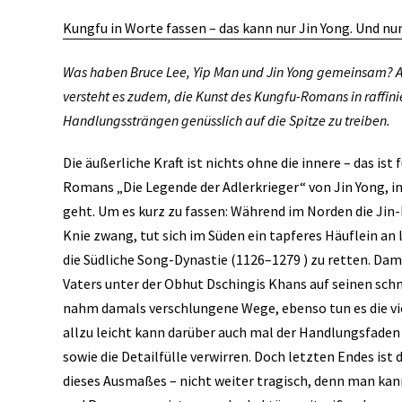
Kungfu in Worte fassen – das kann nur Jin Yong. Und nun
Was haben Bruce Lee, Yip Man und Jin Yong gemeinsam? Alle
versteht es zudem, die Kunst des Kungfu-Romans in raffi
Handlungssträngen genüsslich auf die Spitze zu treiben.
Die äußerliche Kraft ist nichts ohne die innere – das is
Romans „Die Legende der Adlerkrieger“ von Jin Yong, i
geht. Um es kurz zu fassen: Während im Norden die Jin-
Knie zwang, tut sich im Süden ein tapferes Häuflein 
die Südliche Song-Dynastie (1126–1279 ) zu retten. Dami
Vaters unter der Obhut Dschingis Khans auf seinen sch
nahm damals verschlungene Wege, ebenso tun es die v
allzu leicht kann darüber auch mal der Handlungsfaden
sowie die Detailfülle verwirren. Doch letzten Endes ist 
dieses Ausmaßes ­– nicht weiter tragisch, denn man kan