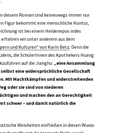
.
n in diesem Roman sind keineswegs immer nur
ten Figur bekommt eine menschliche Kontur,
eichnung ist bei einem Heldenepos indes
t, erfahren wir unter anderem aus dem
pern und Kulturen“ von Karin Betz
. Denn die
Südens, die SchülerInnen des Apothekers Huang
ckzuführen auf die Jianghu:
„eine Ansammlung
selbst eine widersprüchliche Gesellschaft
lden. Mit Machtkämpfen und widerstreitenden
Weg oder sie sind von niederen
ächtigen und machen den an Gerechtigkeit
t schwer – und damit natürlich die
istische Weisheiten einfließen in diesen Wuxia-
dem Kampfkunst die tragende Rolle spielt.