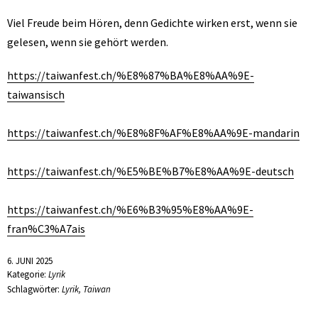
Viel Freude beim Hören, denn Gedichte wirken erst, wenn sie
gelesen, wenn sie gehört werden.
https://taiwanfest.ch/%E8%87%BA%E8%AA%9E-
taiwansisch
https://taiwanfest.ch/%E8%8F%AF%E8%AA%9E-mandarin
https://taiwanfest.ch/%E5%BE%B7%E8%AA%9E-deutsch
https://taiwanfest.ch/%E6%B3%95%E8%AA%9E-
fran%C3%A7ais
6. JUNI 2025
Kategorie:
Lyrik
Schlagwörter:
Lyrik
,
Taiwan