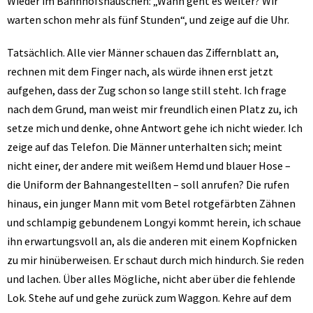
Wieder im Bahnhofshäuschen: „Wann geht es weiter? Wir
warten schon mehr als fünf Stunden“, und zeige auf die Uhr.
Tatsächlich. Alle vier Männer schauen das Ziffernblatt an,
rechnen mit dem Finger nach, als würde ihnen erst jetzt
aufgehen, dass der Zug schon so lange still steht. Ich frage
nach dem Grund, man weist mir freundlich einen Platz zu, ich
setze mich und denke, ohne Antwort gehe ich nicht wieder. Ich
zeige auf das Telefon. Die Männer unterhalten sich; meint
nicht einer, der andere mit weißem Hemd und blauer Hose –
die Uniform der Bahnangestellten – soll anrufen? Die rufen
hinaus, ein junger Mann mit vom Betel rotgefärbten Zähnen
und schlampig gebundenem Longyi kommt herein, ich schaue
ihn erwartungsvoll an, als die anderen mit einem Kopfnicken
zu mir hinüberweisen. Er schaut durch mich hindurch. Sie reden
und lachen. Über alles Mögliche, nicht aber über die fehlende
Lok. Stehe auf und gehe zurück zum Waggon. Kehre auf dem