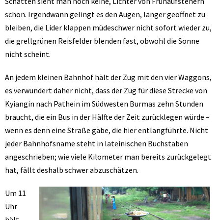
Schatten sieht man noch keine, Lichter von Frühaufstehern
schon. Irgendwann gelingt es den Augen, länger geöffnet zu
bleiben, die Lider klappen müdeschwer nicht sofort wieder zu,
die grellgrünen Reisfelder blenden fast, obwohl die Sonne
nicht scheint.
An jedem kleinen Bahnhof hält der Zug mit den vier Waggons,
es verwundert daher nicht, dass der Zug für diese Strecke von
Kyiangin nach Pathein im Südwesten Burmas zehn Stunden
braucht, die ein Bus in der Hälfte der Zeit zurücklegen würde –
wenn es denn eine Straße gäbe, die hier entlangführte. Nicht
jeder Bahnhofsname steht in lateinischen Buchstaben
angeschrieben; wie viele Kilometer man bereits zurückgelegt
hat, fällt deshalb schwer abzuschätzen.
Um 11
Uhr
hält