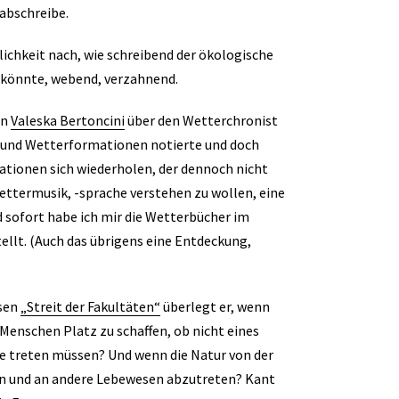
 abschreibe.
lichkeit nach, wie schreibend der ökologische
en könnte, webend, verzahnend.
on
Valeska Bertoncini
über den Wetterchronist
- und Wetterformationen notierte und doch
iationen sich wiederholen, der dennoch nicht
Wettermusik, -sprache verstehen zu wollen, eine
d sofort habe ich mir die Wetterbücher im
ellt. (Auch das übrigens eine Entdeckung,
ssen
„Streit der Fakultäten“
überlegt er, wenn
 Menschen Platz zu schaffen, ob nicht eines
ne treten müssen? Und wenn die Natur von der
en und an andere Lebewesen abzutreten? Kant