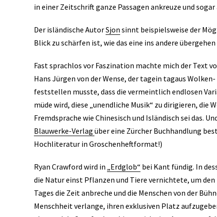
in einer Zeitschrift ganze Passagen ankreuze und sogar
Der isländische Autor
Sjon
sinnt beispielsweise der Mög
Blick zu schärfen ist, wie das eine ins andere übergeh
Fast sprachlos vor Faszination machte mich der Text v
Hans Jürgen von der Wense, der tagein tagaus Wolken
feststellen musste, dass die vermeintlich endlosen Var
müde wird, diese „unendliche Musik“ zu dirigieren, die 
Fremdsprache wie Chinesisch und Isländisch sei das. Un
Blauwerke-Verlag
über eine Zürcher Buchhandlung best
Hochliteratur in Groschenheftformat!)
Ryan Crawford wird in
„Erdglob“
bei Kant fündig. In de
die Natur einst Pflanzen und Tiere vernichtete, um den
Tages die Zeit anbreche und die Menschen von der Büh
Menschheit verlange, ihren exklusiven Platz aufzugeb