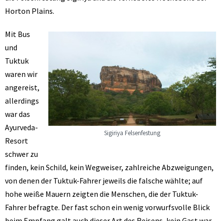
Horton Plains.
Mit Bus
und
Tuktuk
waren wir
angereist,
allerdings
war das
Ayurveda-
Sigiriya Felsenfestung
Resort
schwer zu
finden, kein Schild, kein Wegweiser, zahlreiche Abzweigungen,
von denen der Tuktuk-Fahrer jeweils die falsche wählte; auf
hohe weiße Mauern zeigten die Menschen, die der Tuktuk-
Fahrer befragte. Der fast schon ein wenig vorwurfsvolle Blick
beim Empfang galt auch dieser Art des Reisens, kein Gast war