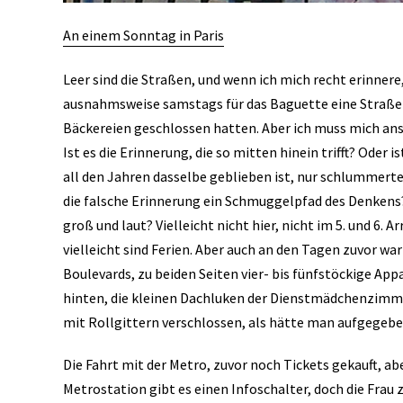
An einem Sonntag in Paris
Leer sind die Straßen, und wenn ich mich recht erinnere,
ausnahmsweise samstags für das Baguette eine Straße 
Bäckereien geschlossen hatten. Aber ich muss mich anst
Ist es die Erinnerung, die so mitten hinein trifft? Oder 
all den Jahren dasselbe geblieben ist, nur schlummerte,
die falsche Erinnerung ein Schmuggelpfad des Denkens?
groß und laut? Vielleicht nicht hier, nicht im 5. und 6.
vielleicht sind Ferien. Aber auch an den Tagen zuvor war
Boulevards, zu beiden Seiten vier- bis fünfstöckige Ap
hinten, die kleinen Dachluken der Dienstmädchenzimme
mit Rollgittern verschlossen, als hätte man aufgegebe
Die Fahrt mit der Metro, zuvor noch Tickets gekauft, abe
Metrostation gibt es einen Infoschalter, doch die Frau 