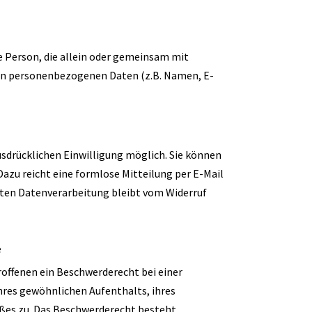
che Person, die allein oder gemeinsam mit
von personenbezogenen Daten (z.B. Namen, E-
usdrücklichen Einwilligung möglich. Sie können
 Dazu reicht eine formlose Mitteilung per E-Mail
gten Datenverarbeitung bleibt vom Widerruf
e
offenen ein Beschwerderecht bei einer
hres gewöhnlichen Aufenthalts, ihres
ßes zu. Das Beschwerderecht besteht